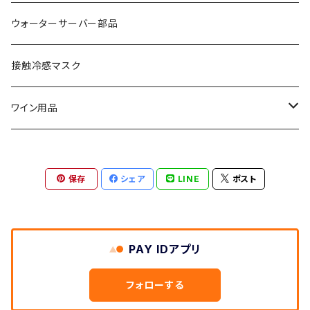
ecowinフィルター
エコウインフィルター
インフルエンザ
ウォーターサーバー部品
ecowinフィルター
ウイルス
花粉
接触冷感マスク
ウイルス
ワイン用品
エンベロープ
ワインエアレーター
保存
シェア
LINE
ポスト
エアコンフィルター
抗ウイルス
PAY IDアプリ
抗菌
フォローする