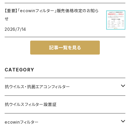
【重要】「ecowinフィルター」販売価格改定のお知ら
せ
2026/7/14
記事一覧を見る
CATEGORY
抗ウイルス・抗菌エアコンフィルター
業務用(天カセ形)
抗ウイルスフィルター設置証
エコウインフィルター
家庭用(壁掛形)
ecowinフィルター