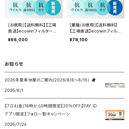
[お徳用]【送料無料】【工場
[業販/お徳用]【送料無料】
直送】ecowinフィルター業
【工場直送】ecowinフィル
務用(業販用) 64cm × 64
ター業務・家庭用ロールタ
¥66,000
¥78,100
cm 100枚(HAC-FB66)【セ
イプ 81cm×30m×2ロール
ット販売 】【お取り寄せ品】/
(壁掛けエアコン用150枚
天カセ型 / 抗ウイルス・抗
分) HAC-FR830【お取り寄
菌エアコンフィルター/新型
せ品】 / 抗ウイルス・抗菌エ
お知らせ
コロナ対策/風邪・インフル
アコンフィルター/新型コロ
エンザ対策/抗MRSA/抗カ
ナ対策/風邪・インフルエン
ビ/銅イオンの殺菌力/メンテ
ザ対策/抗MRSA/抗カビ/銅
2026年夏季休業のご案内(2026/8/8～8/16)
ナンス軽減/ルームエアコ
イオンの殺菌力/メンテナン
2026/8/1
ン/日本製/エコウィンフィル
ス軽減/ルームエアコン/日
ター
本製/エコウィンフィルター
【7/24(金)18時から5時間限定】20％OFF【PAY ID
アプリ限定】フォロー割キャンペーン
2026/7/24