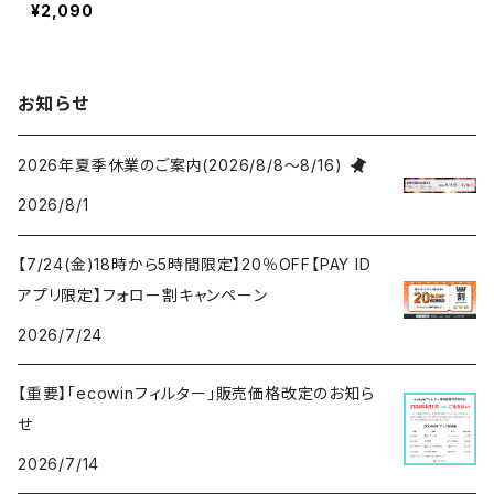
66 62cm×62cm 1パック(2
¥2,090
枚入り)/抗ウイルス・抗菌エ
アコンフィルター/新型コロ
ナ対策/風邪・インフルエン
ザ対策/抗MRSA/抗カビ/銅
お知らせ
イオンの殺菌力/メンテナン
ス軽減/業務用ルームエアコ
ン/天カセ/日本製/ecowin/
2026年夏季休業のご案内(2026/8/8～8/16)
2パック以上ご購入の場合
2026/8/1
【7/24(金)18時から5時間限定】20％OFF【PAY ID
アプリ限定】フォロー割キャンペーン
2026/7/24
【重要】「ecowinフィルター」販売価格改定のお知ら
せ
2026/7/14