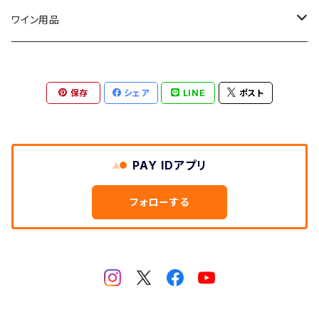
ウイルス
ワイン用品
エンベロープ
ワインエアレーター
保存
シェア
LINE
ポスト
エアコンフィルター
抗ウイルス
PAY IDアプリ
抗菌
フォローする