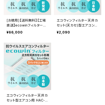
[お徳用]【送料無料】【工場
エコウィンフィルター天井カ
直送】ecowinフィルター業
セット(天カセ)型エアコン用
務用(業販用) 64cm × 64
HAC-F66 62cm×62cm×
¥66,000
¥2,090
cm 100枚(HAC-FB66)【セ
2枚セット(1パック)/抗ウイ
ット販売 】【お取り寄せ品】/
ルス・抗菌エアコンフィルタ
天カセ型 / 抗ウイルス・抗
ー/新型コロナ対策/風邪・
菌エアコンフィルター/新型
インフルエンザ対策/銅イオ
コロナ対策/風邪・インフル
ンの殺菌力/業務用ルームエ
エンザ対策/抗MRSA/抗カ
アコンフィルター/空気清浄/
ビ/銅イオンの殺菌力/メンテ
メンテナンス軽減/ecowin/
ナンス軽減/ルームエアコ
1パックのご購入
ン/日本製/エコウィンフィル
ター
エコウィンフィルター天井カ
セット型エアコン用 HAC-F