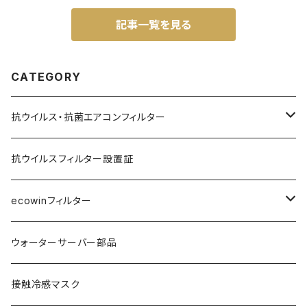
記事一覧を見る
CATEGORY
抗ウイルス・抗菌エアコンフィルター
業務用(天カセ形)
抗ウイルスフィルター設置証
エコウインフィルター
家庭用(壁掛形)
ecowinフィルター
ecowinフィルター
エコウインフィルター
インフルエンザ
ウォーターサーバー部品
ecowinフィルター
ウイルス
花粉
接触冷感マスク