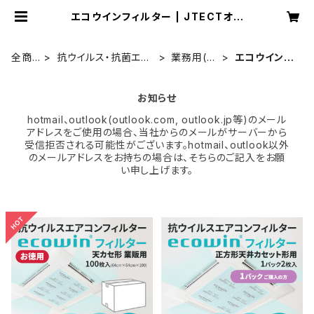
エコウインフィルター | JTECTオン
ラインショップ
全商
抗ウイルス・抗菌エア
業務用(天
エコウインフ
品一
コンフィルター
カセ形)
ィルター
覧
お知らせ
hotmail、outlook(outlook.com, outlook.jp等)のメール
アドレスをご使用の場合、当社からのメールがサーバーから
受信拒否される可能性がございます。hotmail、outlook以外
のメールアドレスをお持ちの場合は、そちらのご記入をお願
い申し上げます。